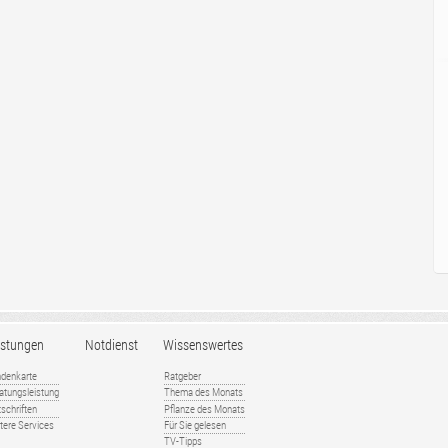
istungen
Notdienst
Wissenswertes
denkarte
Ratgeber
atungsleistung
Thema des Monats
tschriften
Pflanze des Monats
tere Services
Für Sie gelesen
TV-Tipps