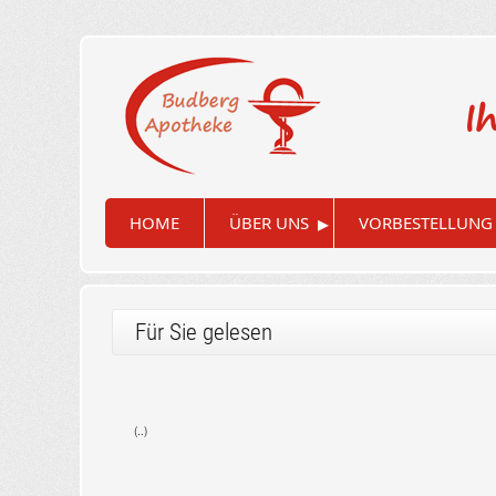
I
▸
HOME
ÜBER UNS
VORBESTELLUNG
Für Sie gelesen
(..)