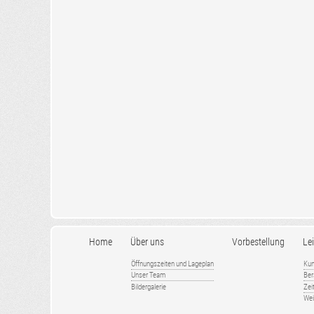
Home
Über uns
Vorbestellung
Le
Öffnungszeiten und Lageplan
Kun
Unser Team
Ber
Bildergalerie
Zei
Wei