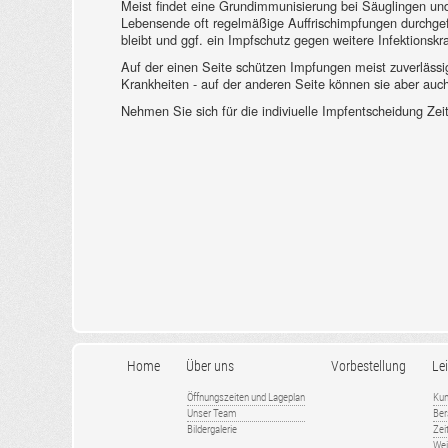
Meist findet eine Grundimmunisierung bei Säuglingen un
Lebensende oft regelmäßige Auffrischimpfungen durchgefü
bleibt und ggf. ein Impfschutz gegen weitere Infektionskr
Auf der einen Seite schützen Impfungen meist zuverlässi
Krankheiten - auf der anderen Seite können sie aber au
Nehmen Sie sich für die indiviuelle Impfentscheidung Zei
Home
Über uns
Vorbestellung
Le
Öffnungszeiten und Lageplan
Kun
Unser Team
Ber
Bildergalerie
Zei
Wei