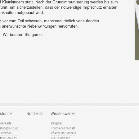
d Kleinkindern statt. Nach der Grundimmunisierung werden bis zum
hrt, um sicherzustellen, dass der notwendige Impfschutz erhalten
ankheiten aufgebaut wird.
g vor zum Teil schweren, manchmal tödlich verlaufenden
ch unerwünschte Nebenwirkungen hervorrufen.
t. Wir beraten Sie gerne.
istungen
Notdienst
Wissenswertes
denkarte
Ratgeber
atungsleistung
Thema des Monats
tschriften
Pflanze des Monats
tere Services
Für Sie gelesen